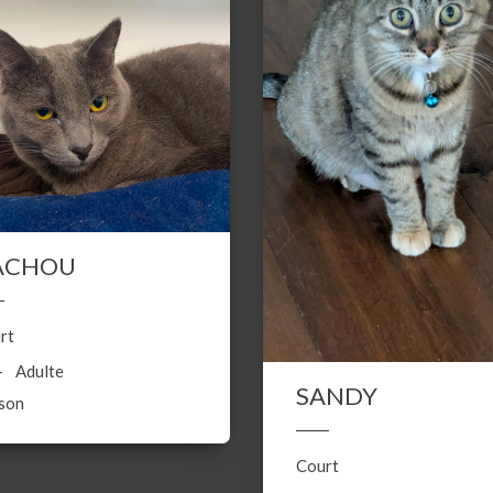
ACHOU
rt
Adulte
SANDY
son
Court