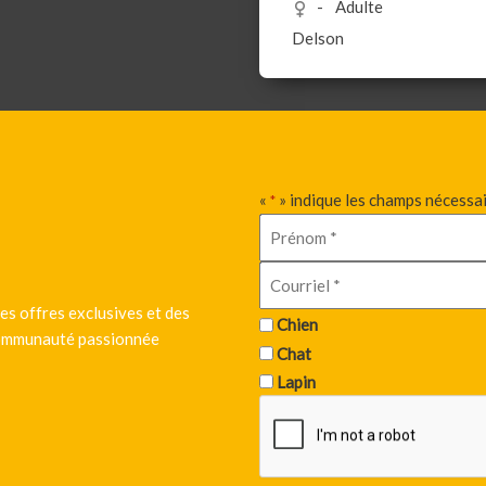
Adulte
Delson
«
» indique les champs nécessa
*
es offres exclusives et des
Chien
 communauté passionnée
Chat
Lapin