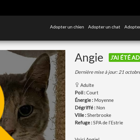
Adopter un chien
Adopter un chat
Adopter
Angie
J'AI ÉTÉ A
Dernière mise à jour: 21 octob
Adulte
Poil :
Court
Énergie :
Moyenne
Dégriffé :
Non
Ville :
Sherbrooke
Refuge :
SPA de l’Estrie
Voici Angie!