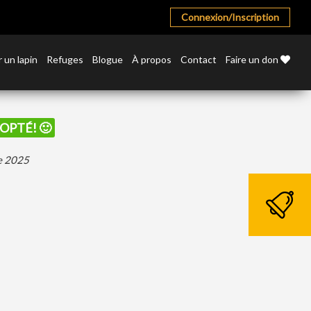
Connexion/Inscription
 un lapin
Refuges
Blogue
À propos
Contact
Faire un don
DOPTÉ! 🙂
re 2025