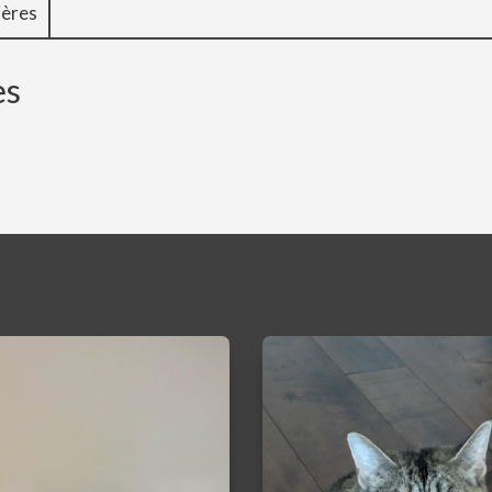
ières
es