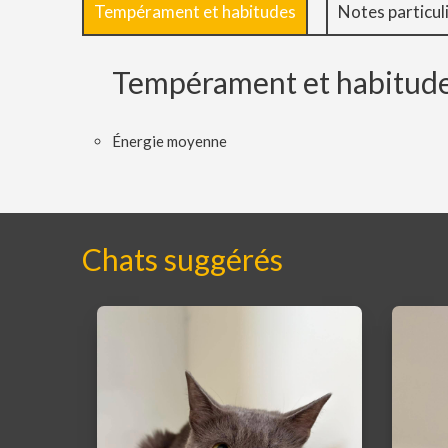
Tempérament et habitudes
Notes particul
Tempérament et habitud
Énergie moyenne
Chats suggérés