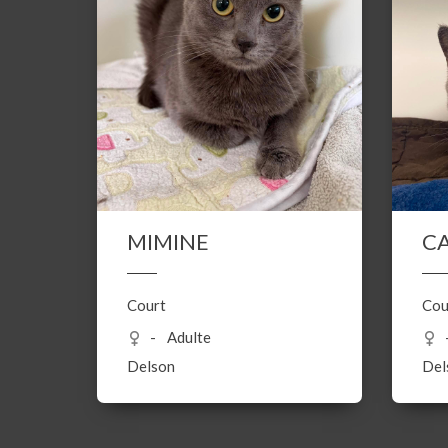
MIMINE
C
Court
Cou
Adulte
Delson
Del