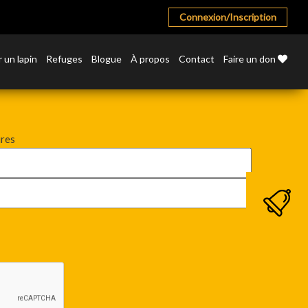
Connexion/Inscription
 un lapin
Refuges
Blogue
À propos
Contact
Faire un don
ires