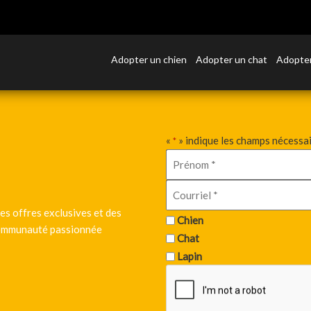
Adopter un chien
Adopter un chat
Adopter
«
» indique les champs nécessa
*
es offres exclusives et des
Chien
 communauté passionnée
Chat
Lapin