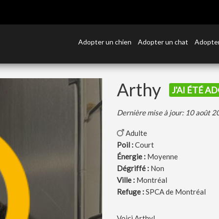
Adopter un chien
Adopter un chat
Adopter
Arthy
J'AI ÉTÉ A
Dernière mise à jour: 10 août 
Adulte
Poil :
Court
Énergie :
Moyenne
Dégriffé :
Non
Ville :
Montréal
Refuge :
SPCA de Montréal
Voici Arthy!