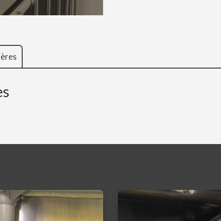
ières
es