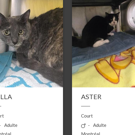
ELLA
ASTER
rt
Court
Adulte
Adulte
tréal
Montréal