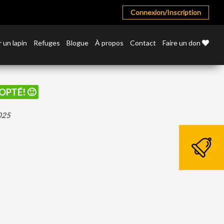
Connexion/Inscription
 un lapin
Refuges
Blogue
À propos
Contact
Faire un don
DOPTÉ! 🙂
2025