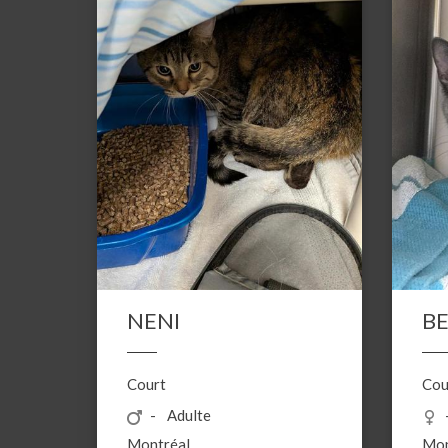
NENI
B
Court
Cou
Adulte
Montréal
Mon