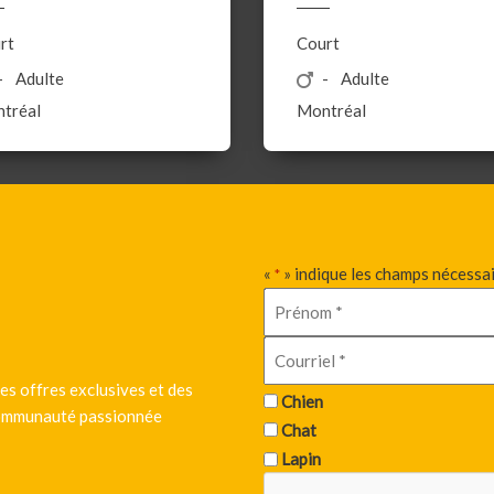
rt
Court
Adulte
Adulte
tréal
Montréal
«
» indique les champs nécessa
*
es offres exclusives et des
Chien
 communauté passionnée
Chat
Lapin