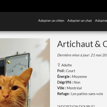
Adopter un chien
Adopter un chat
Adopter
Artichaut & 
Dernière mise à jour: 21 mai 2
Adulte
Poil :
Court
Énergie :
Moyenne
Dégriffé :
Non
Ville :
Montréal
Refuge :
Les pattes sans voix
*ADOPTION DOUBLE*