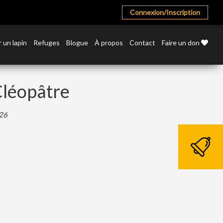
Connexion/Inscription
 un lapin
Refuges
Blogue
À propos
Contact
Faire un don
Cléopâtre
026