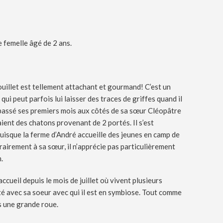
e femelle âgé de 2 ans.
ouillet est tellement attachant et gourmand! C’est un
i peut parfois lui laisser des traces de griffes quand il
a passé ses premiers mois aux côtés de sa sœur Cléopâtre
ient des chatons provenant de 2 portés. Il s’est
puisque la ferme d’André accueille des jeunes en camp de
rairement à sa sœur, il n’apprécie pas particulièrement
.
accueil depuis le mois de juillet où vivent plusieurs
té avec sa soeur avec qui il est en symbiose. Tout comme
ns une grande roue.