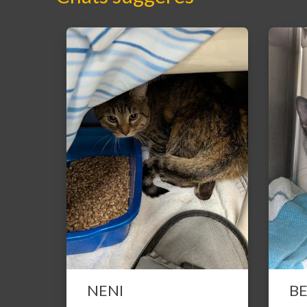
NENI
B