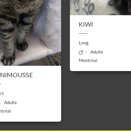
KIWI
Long
Adulte
Montréal
INIMOUSSE
rt
Adulte
tréal