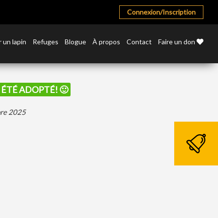
Connexion/Inscription
 un lapin
Refuges
Blogue
À propos
Contact
Faire un don
I ÉTÉ ADOPTÉ! 🙂
bre 2025