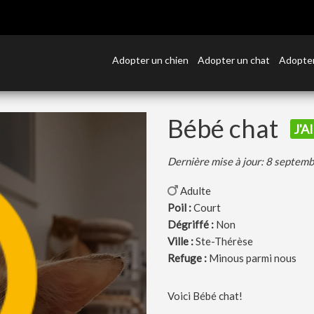
Adopter un chien
Adopter un chat
Adopter
Bébé chat
J'A
Dernière mise à jour: 8 septem
Adulte
Poil :
Court
Dégriffé :
Non
Ville :
Ste-Thérèse
Refuge :
Minous parmi nous
Voici Bébé chat!