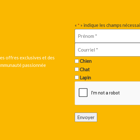
«
» indique les champs nécessa
*
es offres exclusives et des
Chien
 communauté passionnée
Chat
Lapin
Envoyer