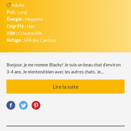
Adulte
Poil :
Long
Énergie :
Moyenne
Dégriffé :
Non
Ville :
Cowansville
Refuge :
SPA des Cantons
Bonjour, je me nomme Blacky! Je suis un beau chat d’environ
3-4 ans. Je m’entend bien avec les autres chats. Je...
Lire la suite