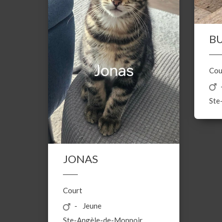
B
Cou
Ste-
JONAS
Court
Jeune
Ste-Angèle-de-Monnoir