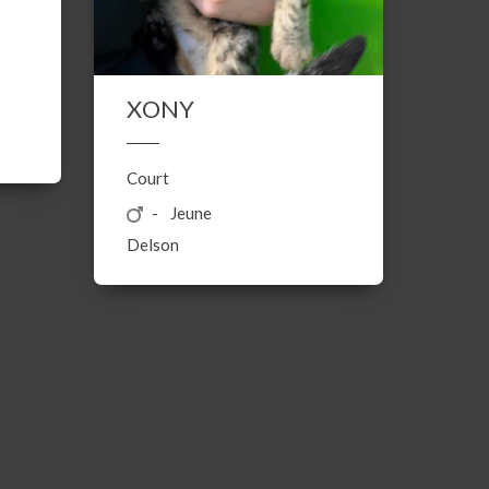
XONY
Court
Jeune
Delson