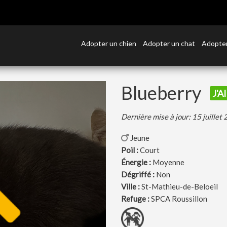
Adopter un chien
Adopter un chat
Adopter
Blueberry
J'A
Dernière mise à jour: 15 juillet
Jeune
Poil :
Court
Énergie :
Moyenne
Dégriffé :
Non
Ville :
St-Mathieu-de-Beloeil
Refuge :
SPCA Roussillon