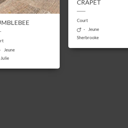
CRAPET
Court
UMBLEBEE
Jeune
Sherbrooke
rt
Jeune
Julie