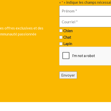
«
» indique les champs nécessa
*
es offres exclusives et des
Chien
 communauté passionnée
Chat
Lapin
Envoyer