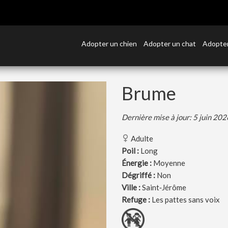
Adopter un chien
Adopter un chat
Adopter
Brume
Dernière mise à jour: 5 juin 202
Adulte
Poil :
Long
Énergie :
Moyenne
Dégriffé :
Non
Ville :
Saint‑Jérôme
Refuge :
Les pattes sans voix