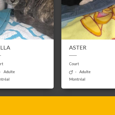
ELLA
ASTER
rt
Court
Adulte
Adulte
tréal
Montréal