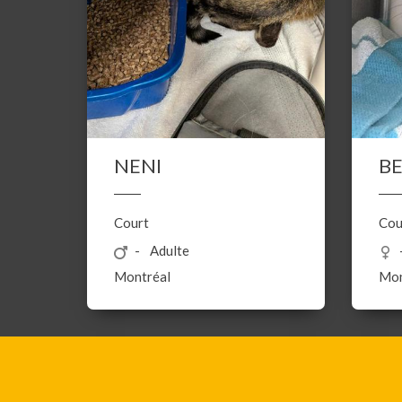
NENI
B
Court
Cou
Adulte
Montréal
Mon