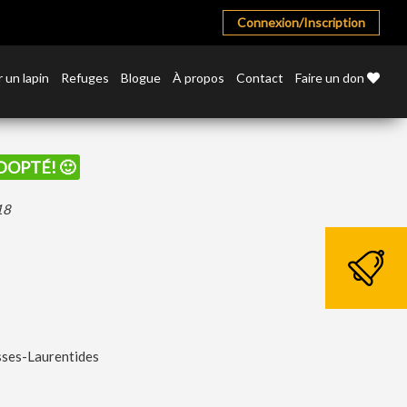
Connexion/Inscription
 un lapin
Refuges
Blogue
À propos
Contact
Faire un don
ADOPTÉ! 🙂
18
sses-Laurentides