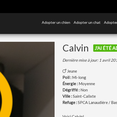
Adopter un chien
Adopter un chat
Adopter
Calvin
J'AI ÉTÉ 
Dernière mise à jour: 1 avril 20
Jeune
Poil :
Mi-long
Énergie :
Moyenne
Dégriffé :
Non
Ville :
Saint-Calixte
Refuge :
SPCA Lanaudière / Ba
Voici Calvin!