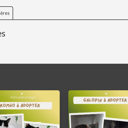
ières
es