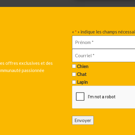
«
» indique les champs nécessa
*
es offres exclusives et des
Chien
 communauté passionnée
Chat
Lapin
Envoyer