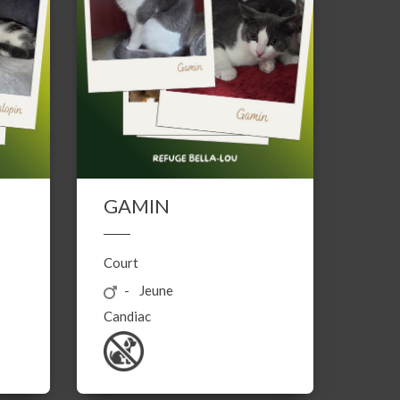
GAMIN
Court
Jeune
Candiac