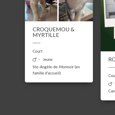
CROQUEMOU &
MYRTILLE
Court
R
Jeune
Ste-Angèle-de-Monnoir (en
famille d'accueil)
Cou
Can