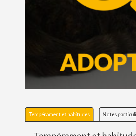
Tempérament et habitudes
Notes particul
Tempérament et habitud