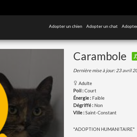
Adopter un chien
Adopter un chat
Adopter
Carambole
J
Dernière mise à jour: 23 avril 
Adulte
Poil :
Court
Énergie :
Faible
Dégriffé :
Non
Ville :
Saint-Constant
*ADOPTION HUMANITAIRE*