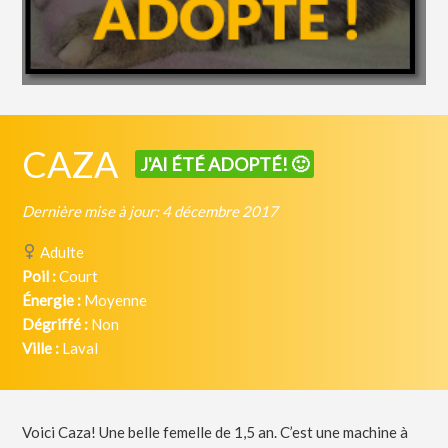
CAZA
J'AI ÉTÉ ADOPTÉ! 🙂
Dernière mise à jour: 4 décembre 2017
Adulte
Poil :
Court
Énergie :
Moyenne
Dégriffé :
Non
Ville :
Laval
Voici Caza! Une belle femelle de 1,5 an. C’est une machine à