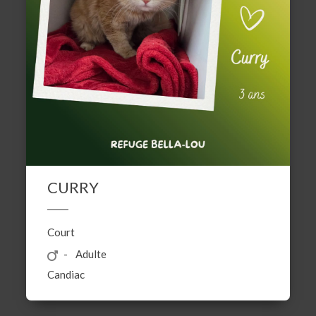
CURRY
Court
Adulte
Candiac