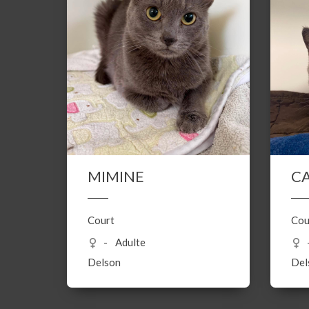
MIMINE
C
Court
Cou
Adulte
Delson
Del