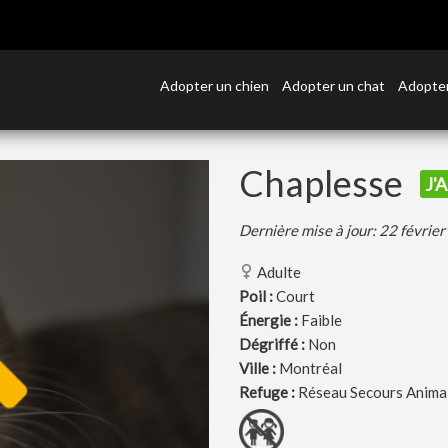
Adopter un chien
Adopter un chat
Adopter
Chaplesse
J'
Dernière mise à jour: 22 févrie
Adulte
Poil :
Court
Énergie :
Faible
Dégriffé :
Non
Ville :
Montréal
Refuge :
Réseau Secours Anima