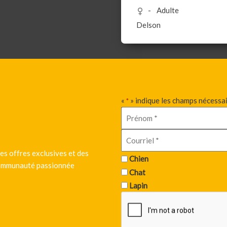
Adulte
Delson
«
» indique les champs nécessa
*
es offres exclusives et des
Chien
 communauté passionnée
Chat
Lapin