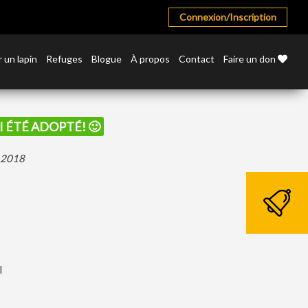
Connexion/Inscription
 un lapin
Refuges
Blogue
À propos
Contact
Faire un don
AI ÉTÉ ADOPTÉ! 🙂
r 2018
l