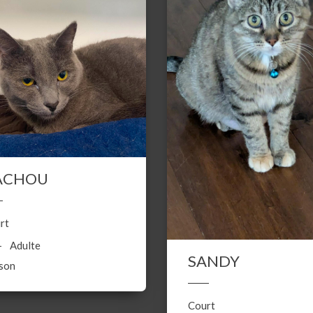
ACHOU
rt
Adulte
SANDY
son
Court