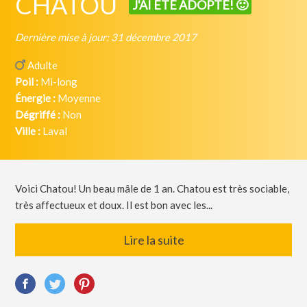
CHATOU
J'AI ÉTÉ ADOPTÉ! 🙂
Dernière mise à jour: 31 décembre 2017
Adulte
Poil :
Mi-long
Énergie :
Moyenne
Dégriffé :
Non
Ville :
Laval
Voici Chatou! Un beau mâle de 1 an. Chatou est très sociable,
très affectueux et doux. Il est bon avec les...
Lire la suite