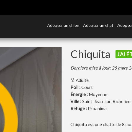
Adopter un chien
Adopter un chat
Adopter
Chiquita
J'AI 
Dernière mise à jour: 25 mars 
Adulte
Poil :
Court
Énergie :
Moyenne
Ville :
Saint-Jean-sur-Richelieu
Refuge :
Proanima
Chiquita est une chatte de 8 moi