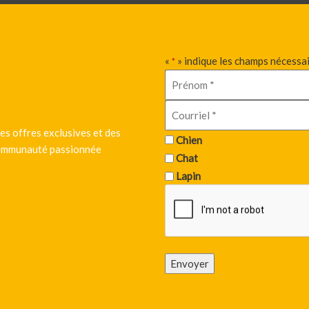
«
» indique les champs nécessa
*
es offres exclusives et des
Chien
 communauté passionnée
Chat
Lapin
Envoyer