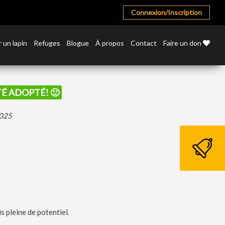
Connexion/Inscription
 un lapin
Refuges
Blogue
À propos
Contact
Faire un don
ÉTÉ ADOPTÉ! 🙂
2025
s pleine de potentiel.