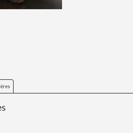
ières
es