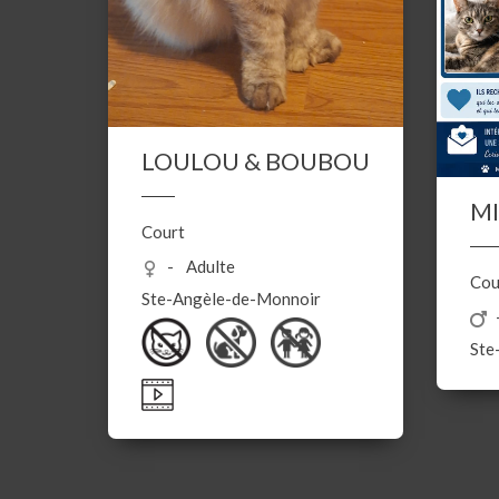
LOULOU & BOUBOU
MI
Court
Adulte
Cou
Ste-Angèle-de-Monnoir
Ste