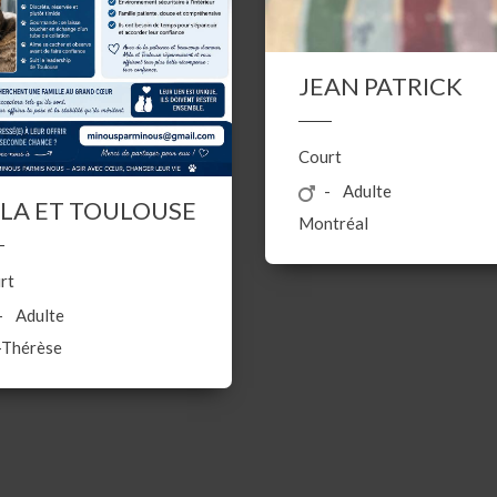
JEAN PATRICK
Court
Adulte
LA ET TOULOUSE
Montréal
rt
Adulte
-Thérèse