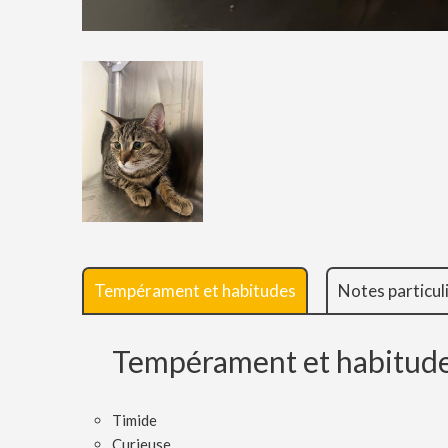
Tempérament et habitudes
Notes particul
Tempérament et habitud
Timide
Curieuse