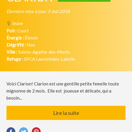
Dernière mise à jour: 5 mai 2018
Jeune
Poil :
Court
Énergie :
Élevée
Dégriffé :
Non
Ville :
Sainte-Agathe-des-Monts
Refuge :
SPCA Laurentides-Labelle
Voici Clarion! Clarion est une gentille petite femelle toute
mignonne de 2 mois. Elle est joueuse et délicate, qui a
besoin...
Lire la suite