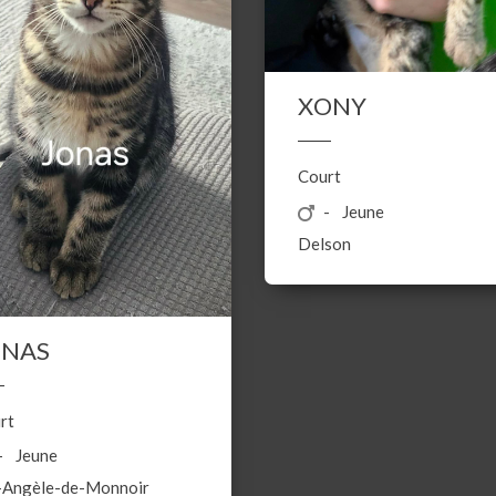
XONY
Court
Jeune
Delson
ONAS
rt
Jeune
-Angèle-de-Monnoir