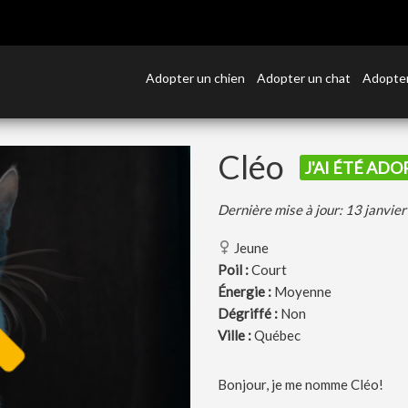
Adopter un chien
Adopter un chat
Adopter
Cléo
J'AI ÉTÉ ADO
Dernière mise à jour: 13 janvie
Jeune
Poil :
Court
Énergie :
Moyenne
Dégriffé :
Non
Ville :
Québec
Bonjour, je me nomme Cléo!