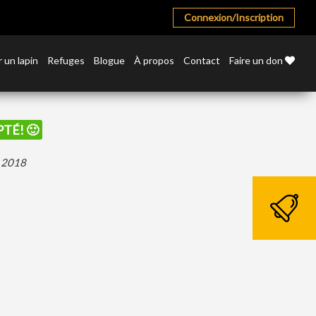
Connexion/Inscription
 un lapin
Refuges
Blogue
À propos
Contact
Faire un don
PTÉ! 🙂
r 2018