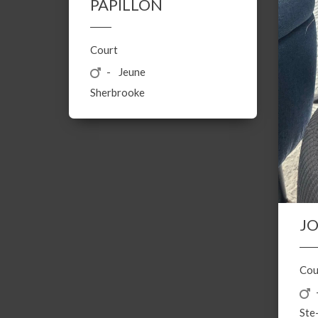
PAPILLON
Court
Jeune
Sherbrooke
J
Cou
Ste