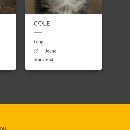
COLE
Long
Jeune
Stanstead
ires