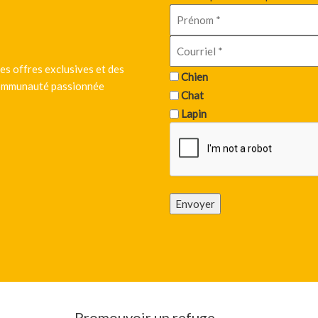
es offres exclusives et des
Chien
 communauté passionnée
Chat
Lapin
Envoyer
Promouvoir un refuge