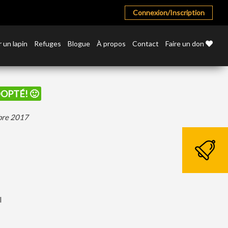
Connexion/Inscription
 un lapin
Refuges
Blogue
À propos
Contact
Faire un don
DOPTÉ! 🙂
mbre 2017
l