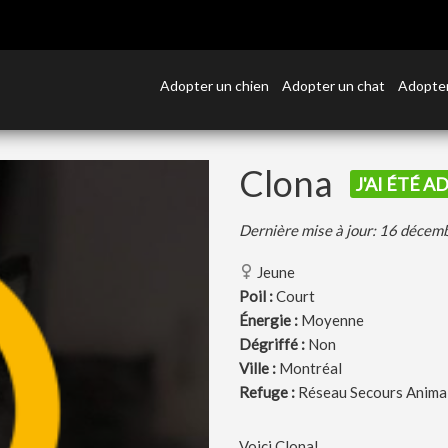
Adopter un chien
Adopter un chat
Adopter
Clona
J'AI ÉTÉ A
Dernière mise à jour: 16 déce
Jeune
Poil :
Court
Énergie :
Moyenne
Dégriffé :
Non
Ville :
Montréal
Refuge :
Réseau Secours Anima
Voici Clona!