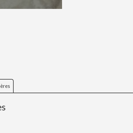
ières
es