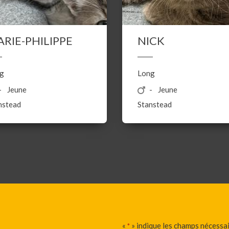
RIE-PHILIPPE
NICK
g
Long
Jeune
Jeune
nstead
Stanstead
«
» indique les champs nécessa
*