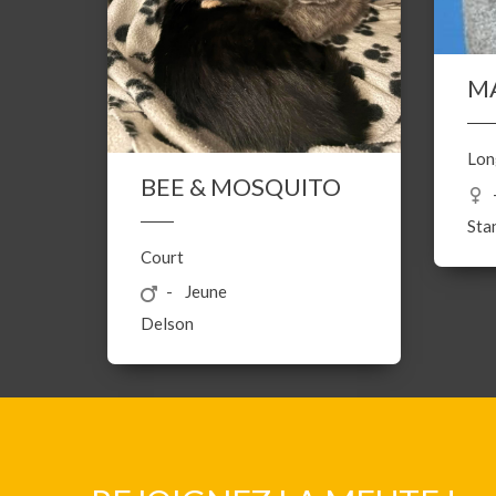
MA
Lon
BEE & MOSQUITO
Sta
Court
Jeune
Delson