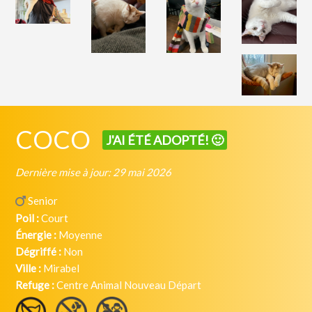
COCO
J'AI ÉTÉ ADOPTÉ! 🙂
Dernière mise à jour: 29 mai 2026
Senior
Poil :
Court
Énergie :
Moyenne
Dégriffé :
Non
Ville :
Mirabel
Refuge :
Centre Animal Nouveau Départ