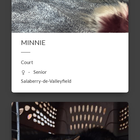
MINNIE
Court
Senior
Salaberry-de-Valleyfield