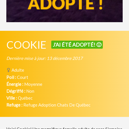
COOKIE
J'AI ÉTÉ ADOPTÉ! 🙂
Dernière mise à jour: 13 décembre 2017
Adulte
Poil :
Court
Énergie :
Moyenne
Dégriffé :
Non
Ville :
Québec
Refuge :
Refuge Adoption Chats De Québec
Voici Cookie! Une magnifique femelle adulte de race Siamoise