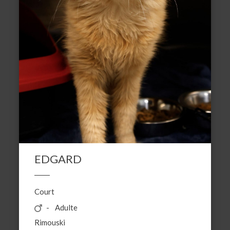
EDGARD
Court
Adulte
Rimouski