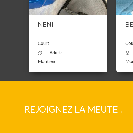
NENI
B
Court
Cou
Adulte
Montréal
Mon
REJOIGNEZ LA MEUTE !