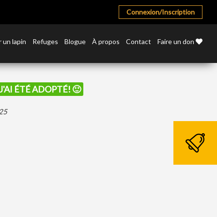
Connexion/Inscription
 un lapin
Refuges
Blogue
À propos
Contact
Faire un don
J'AI ÉTÉ ADOPTÉ! 🙂
025