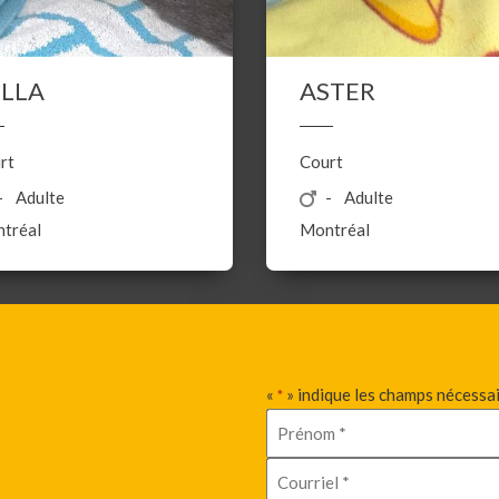
ELLA
ASTER
rt
Court
Adulte
Adulte
tréal
Montréal
«
» indique les champs nécessa
*