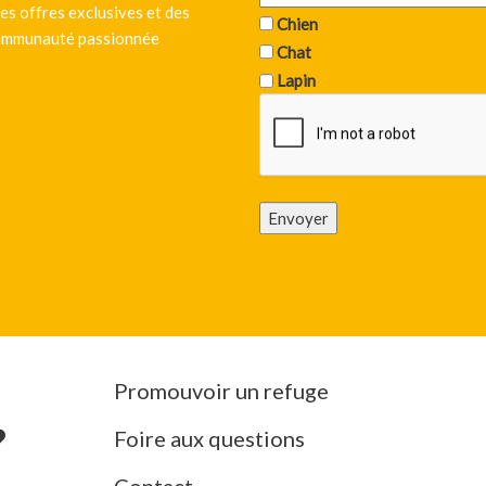
es offres exclusives et des
Chien
 communauté passionnée
Chat
Lapin
Envoyer
Promouvoir un refuge
Foire aux questions