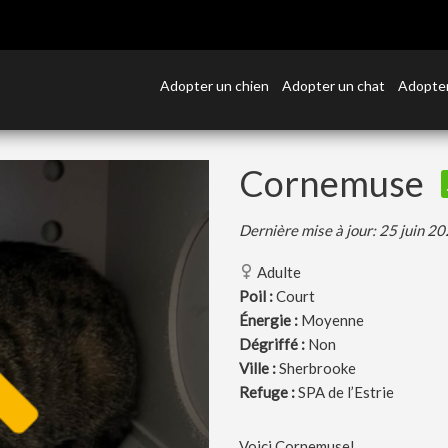
Adopter un chien
Adopter un chat
Adopter
Cornemuse
Dernière mise à jour: 25 juin 2
Adulte
Poil :
Court
Énergie :
Moyenne
Dégriffé :
Non
Ville :
Sherbrooke
Refuge :
SPA de l’Estrie
Voici Cornemuse!