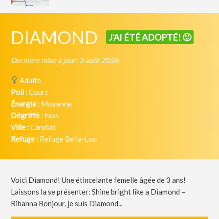
DIAMOND
J'AI ÉTÉ ADOPTÉ! 🙂
Dernière mise à jour: 3 août 2026
Adulte
Poil :
Court
Énergie :
Moyenne
Dégriffé :
Non
Ville :
Candiac
Refuge :
Refuge Bella-Lou
Voici Diamond! Une étincelante femelle âgée de 3 ans!
Laissons la se présenter: Shine bright like a Diamond –
Rihanna Bonjour, je suis Diamond...