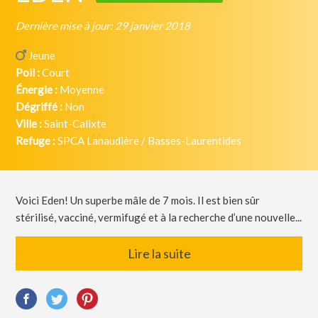
Dernière mise à jour: 29 janvier 2018
Jeune
Poil :
Court
Énergie :
Moyenne
Dégriffé :
Non
Ville :
Saint-Calixte
Refuge :
SPCA Lanaudière / Basses-Laurentides
Voici Eden! Un superbe mâle de 7 mois. Il est bien sûr
stérilisé, vacciné, vermifugé et à la recherche d’une nouvelle...
Lire la suite