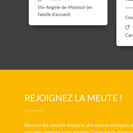
Ste-Angèle-de-Monnoir (en
famille d'accueil)
Cou
Can
REJOIGNEZ LA MEUTE !
Recevez des conseils d’experts, des astuces pratiques, d
concours réservés à nos abonnés. Faites partie d’une