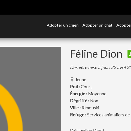
Adopter un chien
Adopter un chat
Adopter
Féline Dion
Dernière mise à jour: 22 avril 
Jeune
Poil :
Court
Énergie :
Moyenne
Dégriffé :
Non
Ville :
Rimouski
Refuge :
Services animaliers de
Voici Féline Dion!