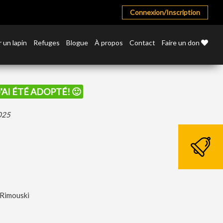
Connexion/Inscription
 un lapin
Refuges
Blogue
À propos
Contact
Faire un don
J'AI ÉTÉ ADOPTÉ! 🙂
2025
 Rimouski