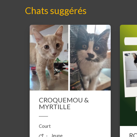
Chats suggérés
CROQUEMOU &
MYRTILLE
Court
R
Jeune