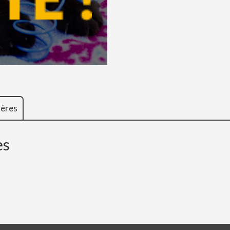
ières
es