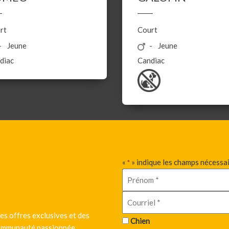
rt
Court
Jeune
Jeune
diac
Candiac
«
» indique les champs nécessa
*
es offres exclusives et des
Chien
 communauté passionnée