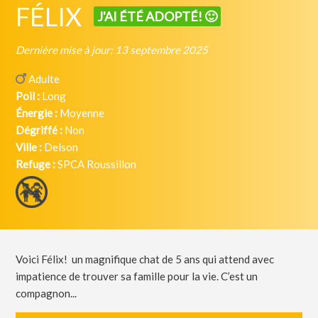
FÉLIX
J'AI ÉTÉ ADOPTÉ! 🙂
Dernière mise à jour: 13 septembre 2025
Adulte
Poil :
Long
Énergie :
Moyenne
Dégriffé :
Non
Ville :
Delson
Refuge :
SPCA Roussillon
Voici Félix! un magnifique chat de 5 ans qui attend avec
impatience de trouver sa famille pour la vie. C’est un
compagnon...