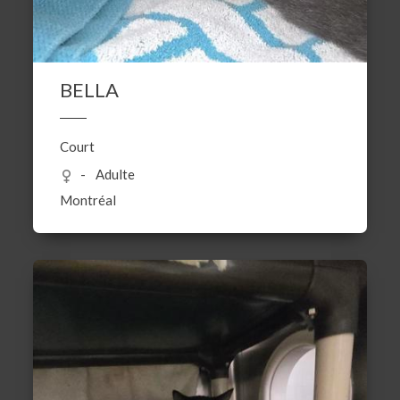
BELLA
Court
Adulte
Montréal