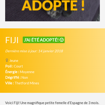
FIJI
J'AI ÉTÉ ADOPTÉ! 🙂
Dernière mise à jour: 14 janvier 2018
Jeune
Poil :
Court
Énergie :
Moyenne
Dégriffé :
Non
Ville :
Thetford Mines
Voici Fiji! Une magnifique petite femelle d’Espagne de 3 mois.