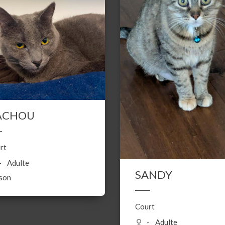
ACHOU
rt
Adulte
SANDY
son
Court
Adulte