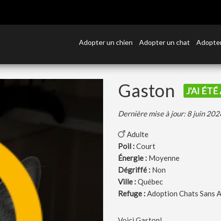
Adopter un chien
Adopter un chat
Adopter
Gaston
J'AI ÉT
Dernière mise à jour: 8 juin 202
Adulte
Poil :
Court
Énergie :
Moyenne
Dégriffé :
Non
Ville :
Québec
Refuge :
Adoption Chats Sans A
Voici Gaston!