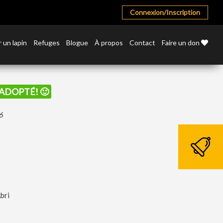
Connexion/Inscription
 un lapin
Refuges
Blogue
À propos
Contact
Faire un don
É ADOPTÉ! 🙂
6
bri