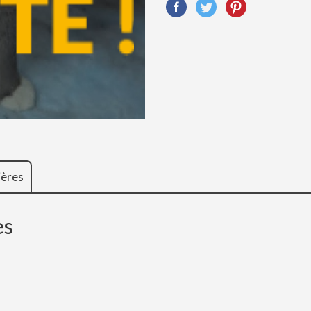
ières
es