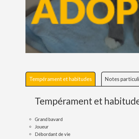
Tempérament et habitudes
Notes particul
Tempérament et habitud
Grand bavard
Joueur
Débordant de vie