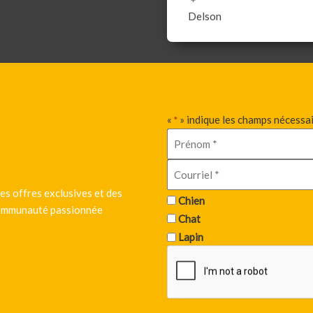
Delson
«
» indique les champs nécessa
*
es offres exclusives et des
Chien
 communauté passionnée
Chat
Lapin