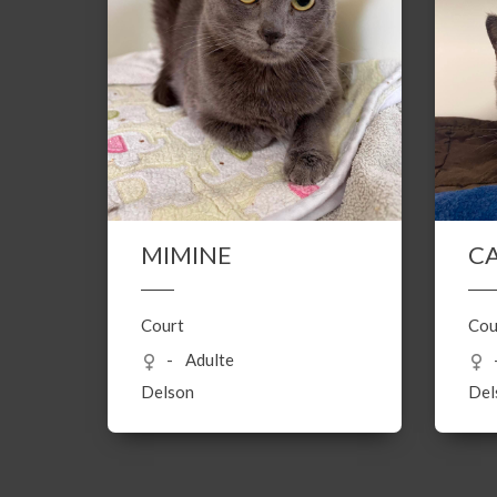
MIMINE
C
Court
Cou
Adulte
Delson
Del