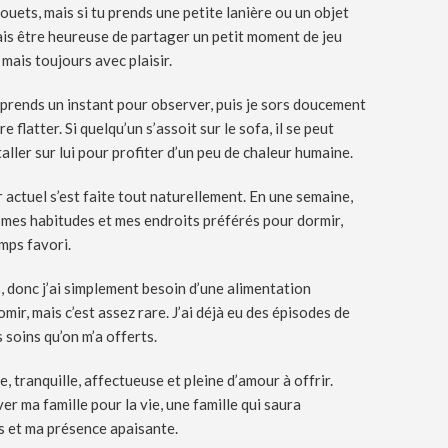
jouets, mais si tu prends une petite lanière ou un objet
vais être heureuse de partager un petit moment de jeu
 mais toujours avec plaisir.
e prends un instant pour observer, puis je sors doucement
 flatter. Si quelqu’un s’assoit sur le sofa, il se peut
aller sur lui pour profiter d’un peu de chaleur humaine.
ctuel s’est faite tout naturellement. En une semaine,
, mes habitudes et mes endroits préférés pour dormir,
mps favori.
es, donc j’ai simplement besoin d’une alimentation
omir, mais c’est assez rare. J’ai déjà eu des épisodes de
s soins qu’on m’a offerts.
, tranquille, affectueuse et pleine d’amour à offrir.
ver ma famille pour la vie, une famille qui saura
s et ma présence apaisante.