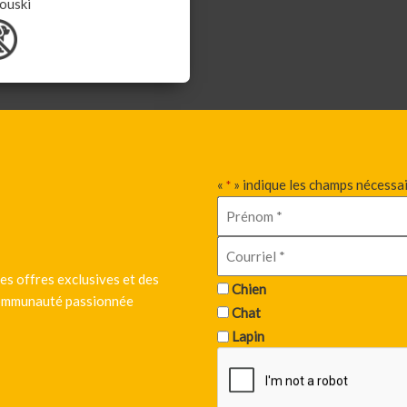
ouski
«
» indique les champs nécessa
*
es offres exclusives et des
Chien
 communauté passionnée
Chat
Lapin