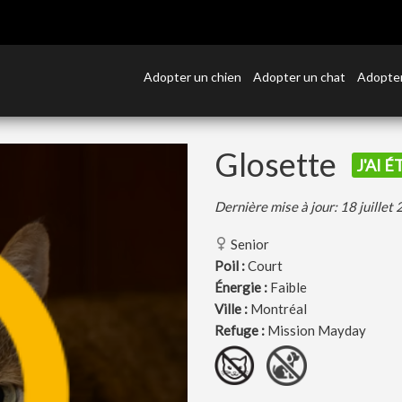
Adopter un chien
Adopter un chat
Adopter
Glosette
J'AI 
Dernière mise à jour: 18 juillet
Senior
Poil :
Court
Énergie :
Faible
Ville :
Montréal
Refuge :
Mission Mayday