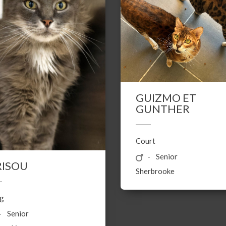
GUIZMO ET
GUNTHER
Court
Senior
RISOU
Sherbrooke
g
Senior