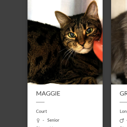
MAGGIE
G
Court
Lon
Senior