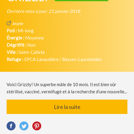
Dernière mise à jour: 21 janvier 2018
Jeune
Poil :
Mi-long
Énergie :
Moyenne
Dégriffé :
Non
Ville :
Saint-Calixte
Refuge :
SPCA Lanaudière / Basses-Laurentides
Voici Grizzly! Un superbe mâle de 10 mois. Il est bien sûr
stérilisé, vacciné, vermifugé et à la recherche d’une nouvelle...
Lire la suite