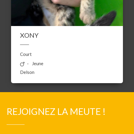
XONY
Court
Jeune
Delson
REJOIGNEZ LA MEUTE !