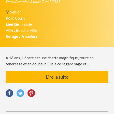
Dernière mise à jour: 7 mai 2025
Senior
Poil :
Court
Énergie :
Faible
Ville :
Boucherville
Refuge :
Proanima
À 16 ans, Hécate est une chatte magnifique, toute en
tendresse et en douceur. Elle a ce regard sage et...
Lire la suite