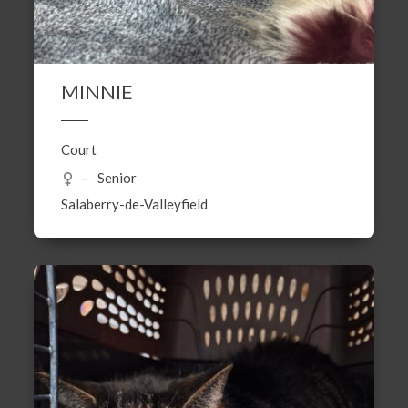
MINNIE
Court
Senior
Salaberry-de-Valleyfield