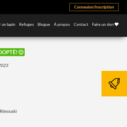
Connexion/Inscription
 un lapin
Refuges
Blogue
À propos
Contact
Faire un don
ADOPTÉ! 🙂
 2025
 Rimouski