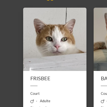
FRISBEE
B
Court
Cou
Adulte