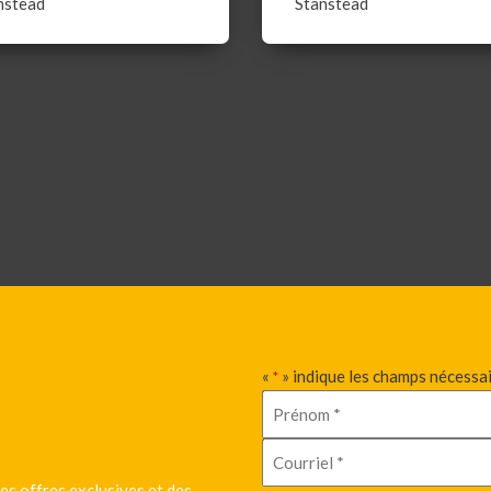
nstead
Stanstead
«
» indique les champs nécessa
*
es offres exclusives et des