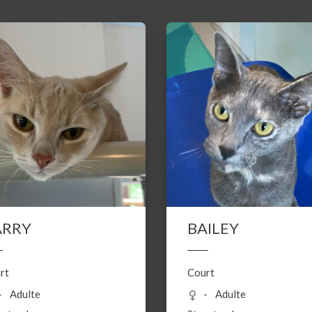
ARRY
BAILEY
rt
Court
Adulte
Adulte