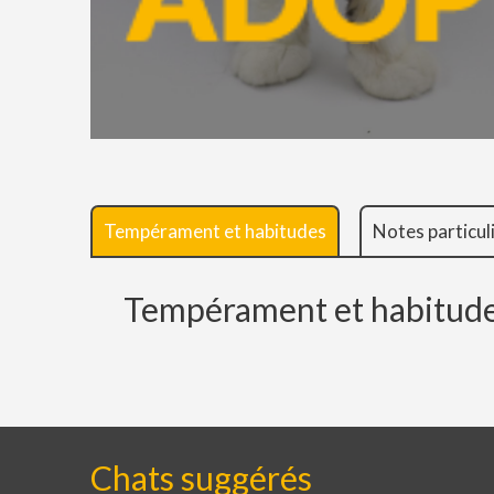
Tempérament et habitudes
Notes particul
Tempérament et habitud
Chats suggérés