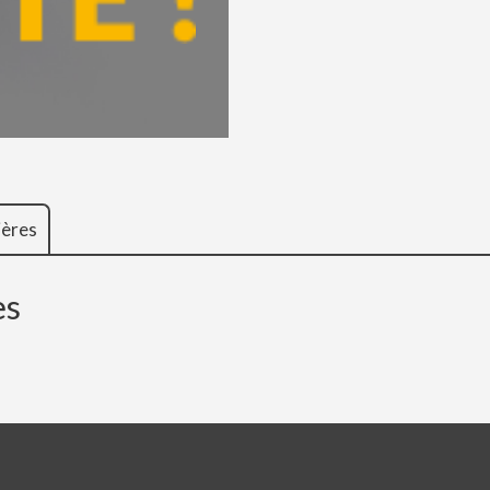
ières
es