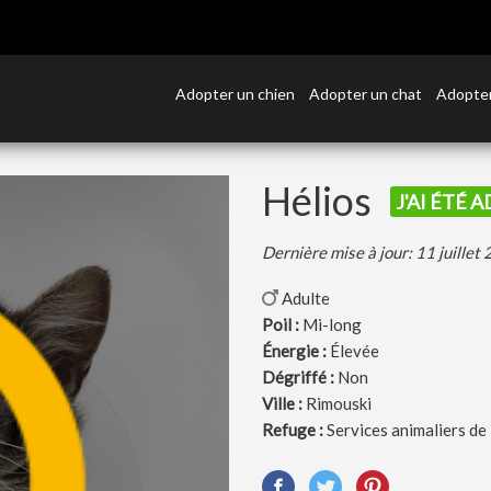
Adopter un chien
Adopter un chat
Adopter
Hélios
J'AI ÉTÉ 
Dernière mise à jour: 11 juillet
Adulte
Poil :
Mi-long
Énergie :
Élevée
Dégriffé :
Non
Ville :
Rimouski
Refuge :
Services animaliers de