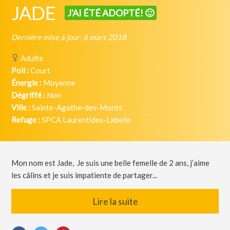
JADE
J'AI ÉTÉ ADOPTÉ! 🙂
Dernière mise à jour: 6 mars 2018
Adulte
Poil :
Court
Énergie :
Moyenne
Dégriffé :
Non
Ville :
Sainte-Agathe-des-Monts
Refuge :
SPCA Laurentides-Labelle
Mon nom est Jade, Je suis une belle femelle de 2 ans, j’aime
les câlins et je suis impatiente de partager...
Lire la suite