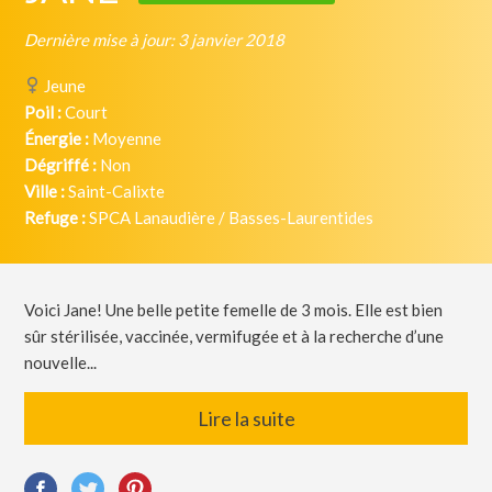
Dernière mise à jour: 3 janvier 2018
Jeune
Poil :
Court
Énergie :
Moyenne
Dégriffé :
Non
Ville :
Saint-Calixte
Refuge :
SPCA Lanaudière / Basses-Laurentides
Voici Jane! Une belle petite femelle de 3 mois. Elle est bien
sûr stérilisée, vaccinée, vermifugée et à la recherche d’une
nouvelle...
Lire la suite