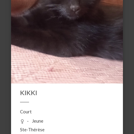
KIKKI
Court
Jeune
Ste-Thérèse