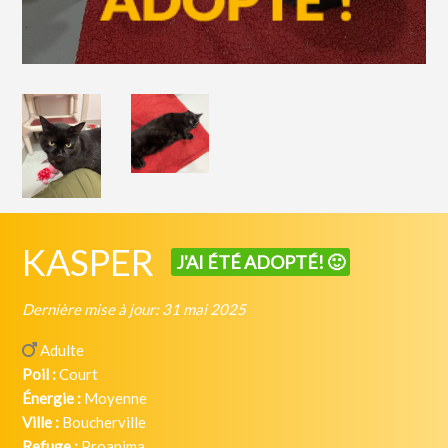
KASPER
J'AI ÉTÉ ADOPTÉ! 🙂
Dernière mise à jour: 31 mai 2025
Adulte
Poil :
Court
Énergie :
Moyenne
Ville :
Boucherville
Refuge :
Proanima