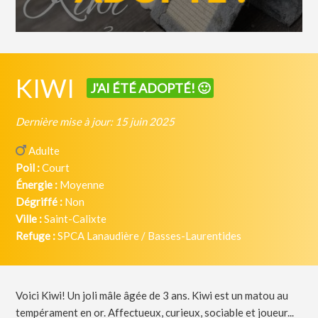
KIWI
J'AI ÉTÉ ADOPTÉ! 🙂
Dernière mise à jour: 15 juin 2025
Adulte
Poil :
Court
Énergie :
Moyenne
Dégriffé :
Non
Ville :
Saint-Calixte
Refuge :
SPCA Lanaudière / Basses-Laurentides
Voici Kiwi! Un joli mâle âgée de 3 ans. Kiwi est un matou au
tempérament en or. Affectueux, curieux, sociable et joueur...