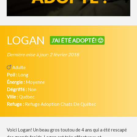
LOGAN
J'AI ÉTÉ ADOPTÉ! 🙂
Dernière mise à jour: 2 février 2018
Adulte
Poil :
Long
Énergie :
Moyenne
Dégriffé :
Non
Ville :
Québec
Refuge :
Refuge Adoption Chats De Québec
Voici Logan! Un beau gros toutou de 4 ans qui a été rescapé