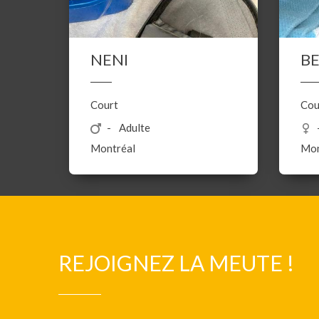
NENI
B
Court
Cou
Adulte
Montréal
Mon
REJOIGNEZ LA MEUTE !