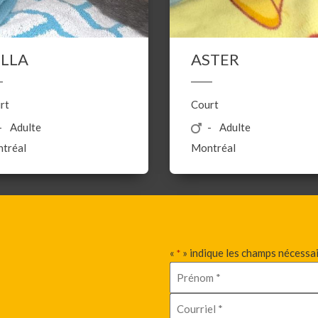
ELLA
ASTER
rt
Court
Adulte
Adulte
tréal
Montréal
«
» indique les champs nécessa
*