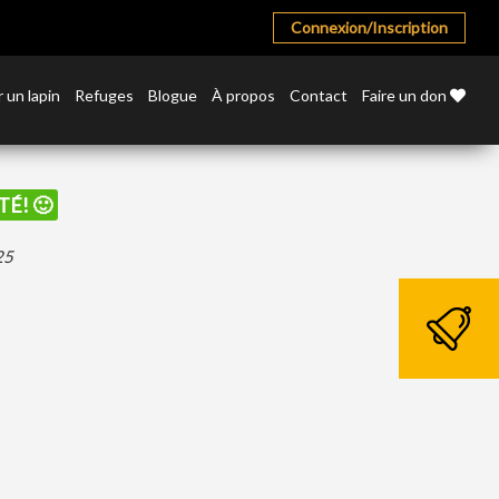
Connexion/Inscription
 un lapin
Refuges
Blogue
À propos
Contact
Faire un don
TÉ! 🙂
25