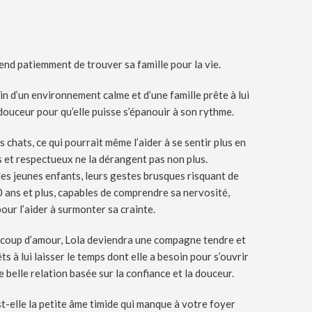
tend patiemment de trouver sa famille pour la vie.
in d’un environnement calme et d’une famille prête à lui
douceur pour qu’elle puisse s’épanouir à son rythme.
s chats, ce qui pourrait même l’aider à se sentir plus en
s et respectueux ne la dérangent pas non plus.
les jeunes enfants, leurs gestes brusques risquant de
0 ans et plus, capables de comprendre sa nervosité,
ur l’aider à surmonter sa crainte.
ucoup d’amour, Lola deviendra une compagne tendre et
s à lui laisser le temps dont elle a besoin pour s’ouvrir
e belle relation basée sur la confiance et la douceur.
t-elle la petite âme timide qui manque à votre foyer