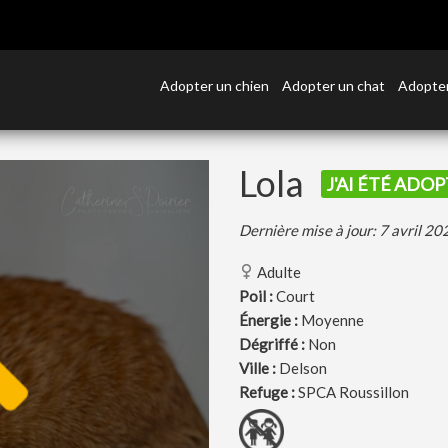
Adopter un chien
Adopter un chat
Adopter
Lola
J'AI ÉTÉ ADOP
Dernière mise à jour: 7 avril 20
Adulte
Poil :
Court
Énergie :
Moyenne
Dégriffé :
Non
Ville :
Delson
Refuge :
SPCA Roussillon