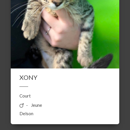
XONY
Court
Jeune
Delson