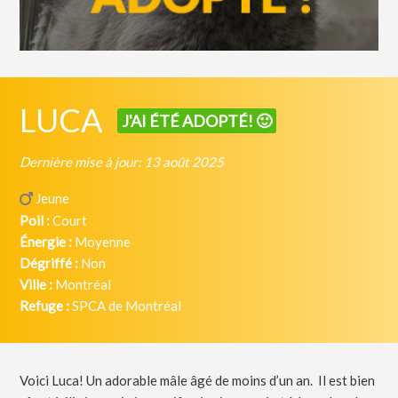
LUCA
J'AI ÉTÉ ADOPTÉ! 🙂
Dernière mise à jour: 13 août 2025
Jeune
Poil :
Court
Énergie :
Moyenne
Dégriffé :
Non
Ville :
Montréal
Refuge :
SPCA de Montréal
Voici Luca! Un adorable mâle âgé de moins d’un an. Il est bien