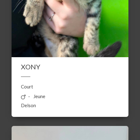
XONY
Court
Jeune
Delson