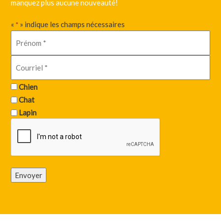
manquez plus aucune nouveauté!
«
» indique les champs nécessaires
*
Chien
Chat
Lapin
Envoyer