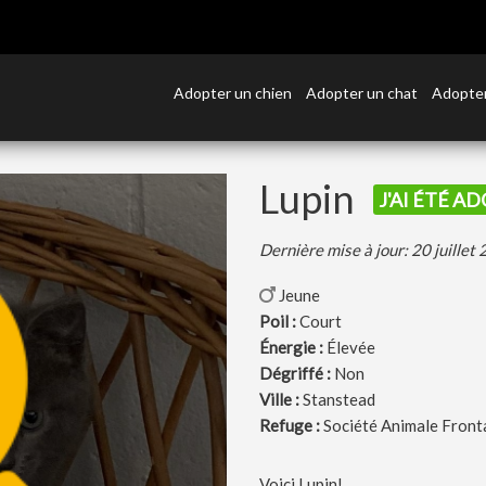
Adopter un chien
Adopter un chat
Adopter
Lupin
J'AI ÉTÉ AD
Dernière mise à jour: 20 juillet
Jeune
Poil :
Court
Énergie :
Élevée
Dégriffé :
Non
Ville :
Stanstead
Refuge :
Société Animale Front
Voici Lupin!