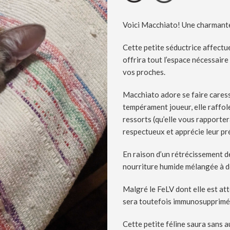
Voici Macchiato! Une charmante
Cette petite séductrice affectue
offrira tout l’espace nécessair
vos proches.
Macchiato adore se faire caresse
tempérament joueur, elle raffol
ressorts (qu’elle vous rapportera
respectueux et apprécie leur pr
En raison d’un rétrécissement de
nourriture humide mélangée à de 
Malgré le FeLV dont elle est atte
sera toutefois immunosupprimée,
Cette petite féline saura sans 