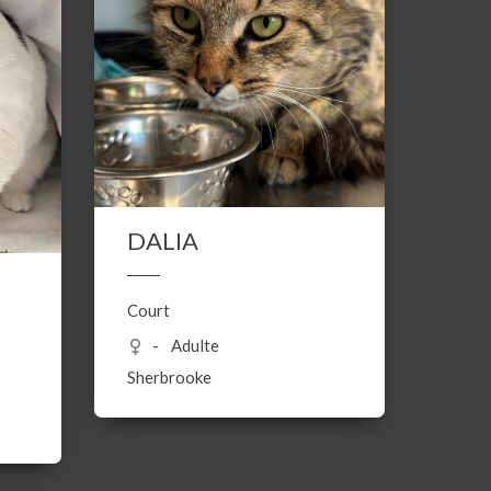
DALIA
Court
Adulte
Sherbrooke