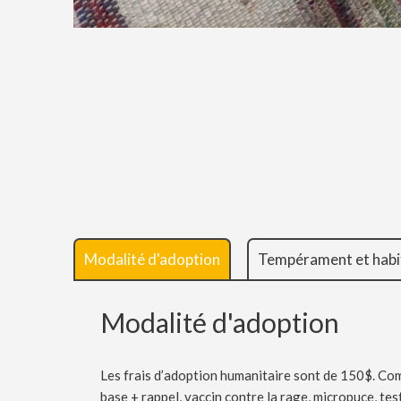
Modalité d'adoption
Tempérament et habi
Modalité d'adoption
Les frais d’adoption humanitaire sont de 150$. Com
base + rappel, vaccin contre la rage, micropuce, te