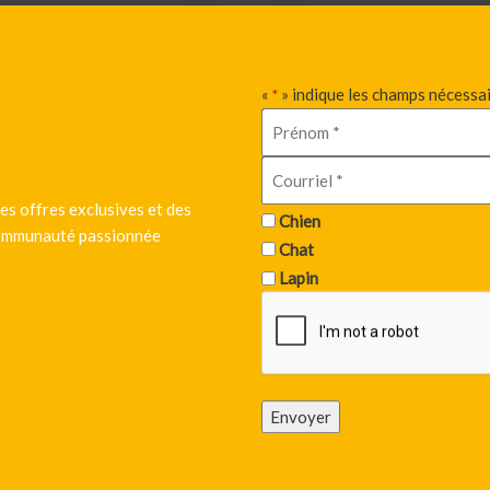
«
» indique les champs nécessa
*
es offres exclusives et des
Chien
 communauté passionnée
Chat
Lapin
Envoyer