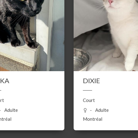
IKA
DIXIE
rt
Court
Adulte
Adulte
tréal
Montréal