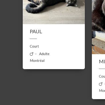
PAUL
Court
Adulte
M
Montréal
Cou
Mon