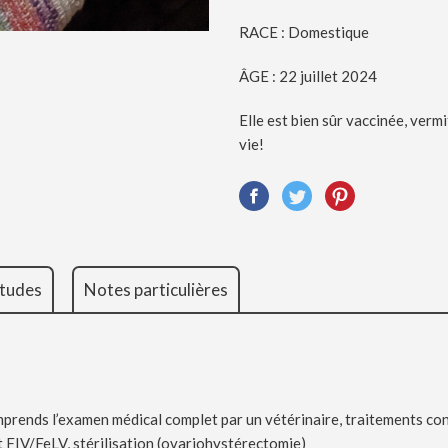
RACE : Domestique
ÂGE : 22 juillet 2024
Elle est bien sûr vaccinée, vermi
vie!
tudes
Notes particulières
prends l’examen médical complet par un vétérinaire, traitements cont
st FIV/FeLV, stérilisation (ovariohystérectomie)