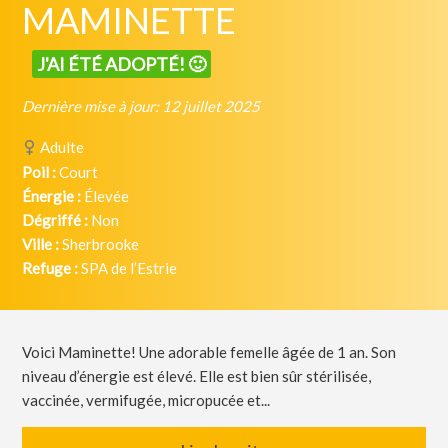
MAMINETTE
J'AI ÉTÉ ADOPTÉ! 🙂
Dernière mise à jour: 12 juillet 2025
Adulte
Poil :
Court
Énergie :
Élevée
Dégriffé :
Non
Ville :
Sherbrooke
Refuge :
SPA de l’Estrie
Voici Maminette! Une adorable femelle âgée de 1 an. Son
niveau d’énergie est élevé. Elle est bien sûr stérilisée,
vaccinée, vermifugée, micropucée et...