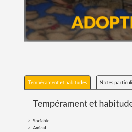
Tempérament et habitudes
Notes particul
Tempérament et habitud
Sociable
Amical