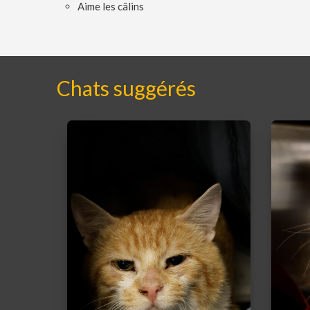
Aime les câlins
Chats suggérés