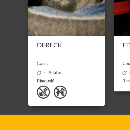
E
DERECK
Cou
Court
Adulte
Rim
Rimouski