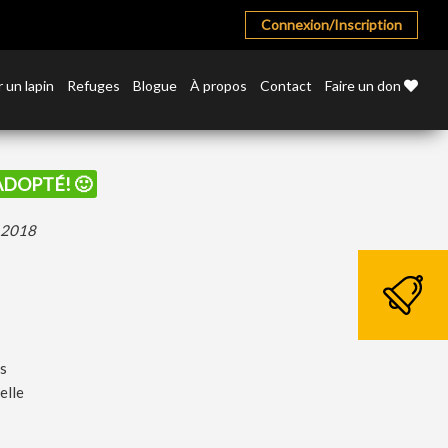
Connexion/Inscription
 un lapin
Refuges
Blogue
À propos
Contact
Faire un don
 ADOPTÉ! 🙂
r 2018
s
elle