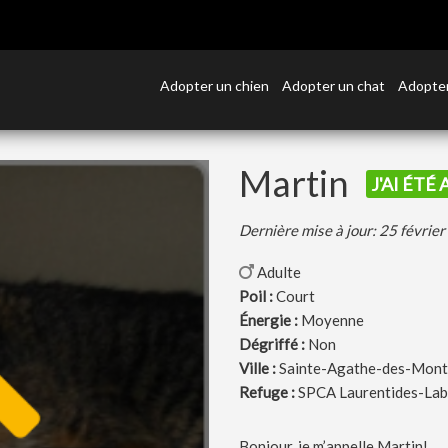
Adopter un chien
Adopter un chat
Adopter
Martin
J'AI ÉTÉ
Dernière mise à jour: 25 févrie
Adulte
Poil :
Court
Énergie :
Moyenne
Dégriffé :
Non
Ville :
Sainte-Agathe-des-Mont
Refuge :
SPCA Laurentides-Lab
Bonjour, je m’appelle Martin!