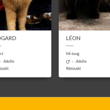
DGARD
LÉON
rt
Mi-long
Adulte
Adulte
ouski
Rimouski