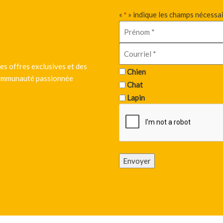
«
» indique les champs nécessa
*
es offres exclusives et des
Chien
 communauté passionnée
Chat
Lapin
Envoyer