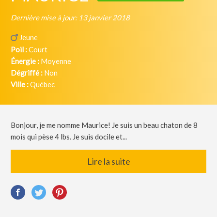
Dernière mise à jour: 13 janvier 2018
Jeune
Poil :
Court
Énergie :
Moyenne
Dégriffé :
Non
Ville :
Québec
Bonjour, je me nomme Maurice! Je suis un beau chaton de 8
mois qui pèse 4 lbs. Je suis docile et...
Lire la suite