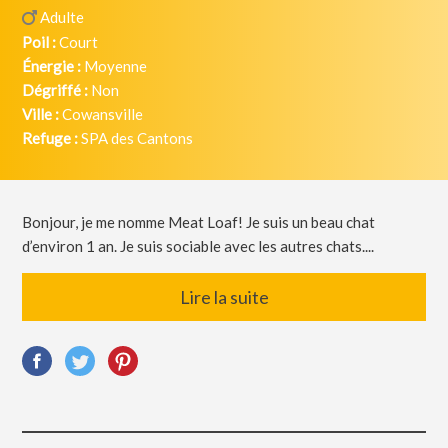
Adulte
Poil :
Court
Énergie :
Moyenne
Dégriffé :
Non
Ville :
Cowansville
Refuge :
SPA des Cantons
Bonjour, je me nomme Meat Loaf! Je suis un beau chat
d’environ 1 an. Je suis sociable avec les autres chats....
Lire la suite