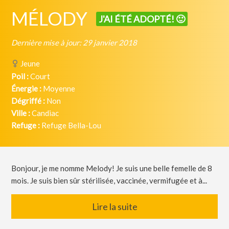
MÉLODY
J'AI ÉTÉ ADOPTÉ! 🙂
Dernière mise à jour: 29 janvier 2018
Jeune
Poil :
Court
Énergie :
Moyenne
Dégriffé :
Non
Ville :
Candiac
Refuge :
Refuge Bella-Lou
Bonjour, je me nomme Melody! Je suis une belle femelle de 8
mois. Je suis bien sûr stérilisée, vaccinée, vermifugée et à...
Lire la suite