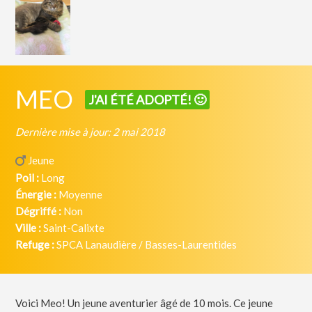
MEO
J'AI ÉTÉ ADOPTÉ! 🙂
Dernière mise à jour: 2 mai 2018
Jeune
Poil :
Long
Énergie :
Moyenne
Dégriffé :
Non
Ville :
Saint-Calixte
Refuge :
SPCA Lanaudière / Basses-Laurentides
Voici Meo! Un jeune aventurier âgé de 10 mois. Ce jeune