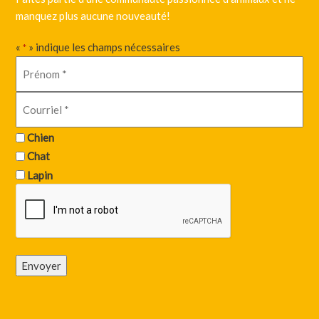
manquez plus aucune nouveauté!
«
» indique les champs nécessaires
*
Chien
Chat
Lapin
Envoyer