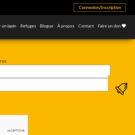
Connexion/Inscription
 un lapin
Refuges
Blogue
À propos
Contact
Faire un don
ires