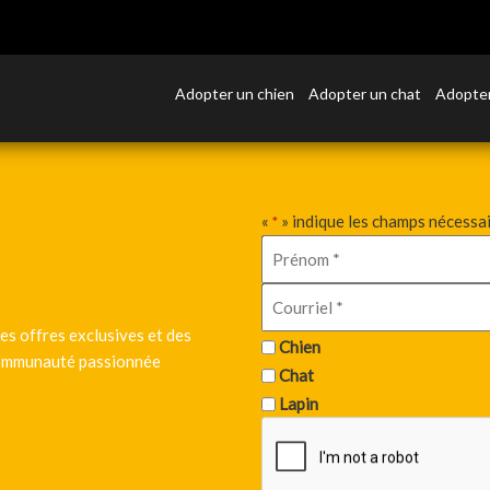
Adopter un chien
Adopter un chat
Adopter
«
» indique les champs nécessa
*
es offres exclusives et des
Chien
 communauté passionnée
Chat
Lapin