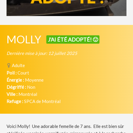
MOLLY
J'AI ÉTÉ ADOPTÉ! 🙂
Dernière mise à jour: 12 juillet 2025
Adulte
Poil :
Court
Énergie :
Moyenne
Dégriffé :
Non
Ville :
Montréal
Refuge :
SPCA de Montréal
Voici Molly! Une adorable femelle de 7 ans. Elle est bien sûr