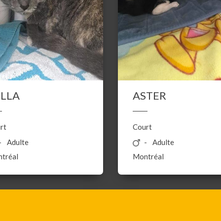
ELLA
ASTER
rt
Court
Adulte
Adulte
tréal
Montréal