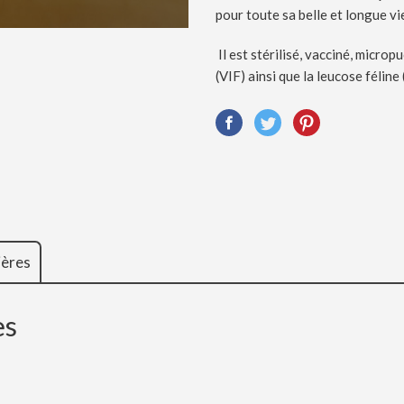
pour toute sa belle et longue v
Il est stérilisé, vacciné, microp
(VIF) ainsi que la leucose féline 
ières
es