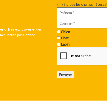
«
» indique les champs nécessa
*
es offres exclusives et des
Chien
 communauté passionnée
Chat
Lapin
Envoyer