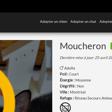
Adopter un chien
Adopter un chat
Adopter
Moucheron
Dernière mise à jour: 25 avril 
Adulte
Poil :
Court
Énergie :
Moyenne
Dégriffé :
Non
Ville :
Montréal
Refuge :
Réseau Secours Anima