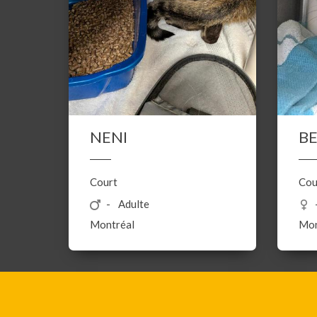
NENI
B
Court
Cou
Adulte
Montréal
Mon