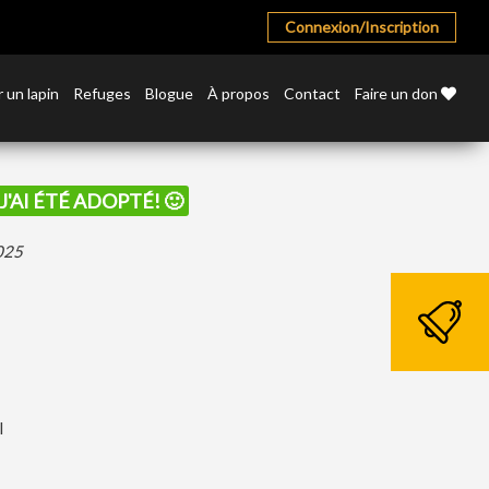
Connexion/Inscription
 un lapin
Refuges
Blogue
À propos
Contact
Faire un don
J'AI ÉTÉ ADOPTÉ! 🙂
2025
l