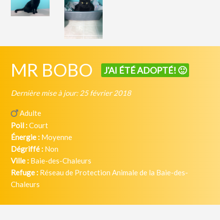
MR BOBO
J'AI ÉTÉ ADOPTÉ! 🙂
Dernière mise à jour: 25 février 2018
Adulte
Poil :
Court
Énergie :
Moyenne
Dégriffé :
Non
Ville :
Baie-des-Chaleurs
Refuge :
Réseau de Protection Animale de la Baie-des-
Chaleurs